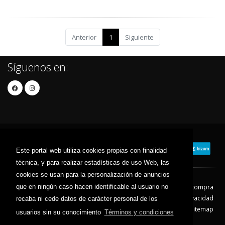
Anterior
1
Siguiente
Síguenos en:
Este portal web utiliza cookies propias con finalidad
técnica, y para realizar estadísticas de uso Web, las
cookies se usan para la personalización de anuncios
que en ningún caso hacen identificable al usuario no
Contacto
Aviso Legal
Condiciones de compra
Política de envíos
Política de devolución
Política de Privacidad
recaba ni cede datos de carácter personal de los
Política de Cookies
Sitemap
usuarios sin su conocimiento
Términos y condiciones
© 2026 - Todos los derechos reservados.