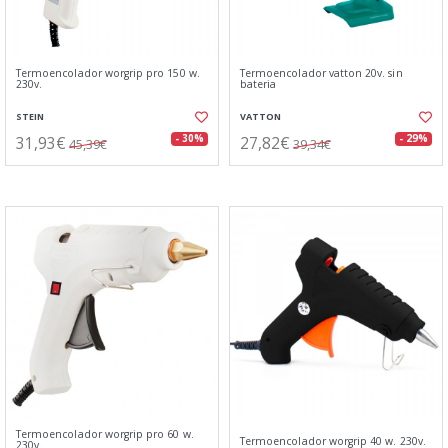
Termoencolador worgrip pro 150 w.
Termoencolador vatton 20v. sin
230v.
bateria
STEIN
VATTON
31,93€
27,82€
- 30%
- 29%
45,39€
39,34€
Termoencolador worgrip pro 60 w.
Termoencolador worgrip 40 w. 230v.
230v.