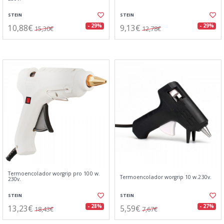
STEIN
STEIN
10,88€
9,13€
- 29%
- 29%
15,30€
12,78€
Termoencolador worgrip pro 100 w.
Termoencolador worgrip 10 w.230v.
230v.
STEIN
STEIN
13,23€
5,59€
- 28%
- 27%
18,43€
7,67€