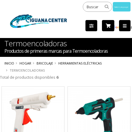
Powered
by
Tra
Termoencoladoras
Productos de primeras marcas para Termoencoladoras
INICIO
HOGAR
BRICOLAJE
HERRAMIENTAS ELÉCTRICAS
TERMOENCOLADORAS
Total de productos disponibles
6