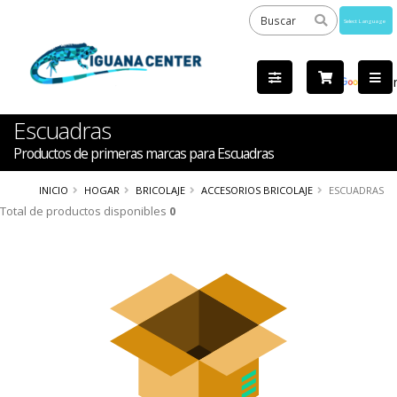
Powered
by
Tra
Escuadras
Productos de primeras marcas para Escuadras
INICIO
HOGAR
BRICOLAJE
ACCESORIOS BRICOLAJE
ESCUADRAS
Total de productos disponibles
0