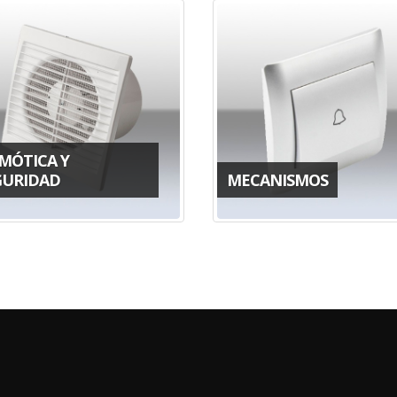
MÓTICA Y
GURIDAD
MECANISMOS