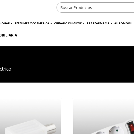
HOGAR
PERFUMES Y COSMÉTICA
CUIDADO E HIGIENE
PARAFARMACIA
AUTOMÓVIL
OBILIARIA
ctrico