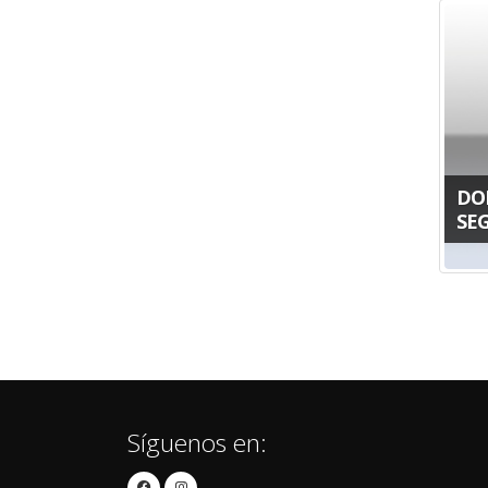
DO
SE
Síguenos en: