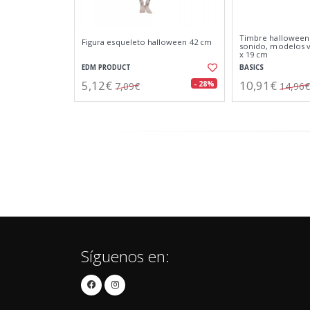
Timbre halloween a
Figura esqueleto halloween 42 cm
sonido, modelos va
x 19 cm
EDM PRODUCT
BASICS
5,12€
10,91€
- 28%
7,09€
14,96€
Síguenos en: