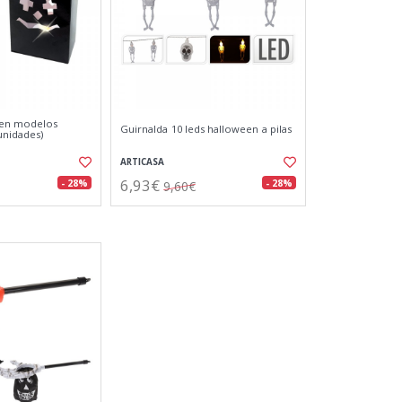
een modelos
Guirnalda 10 leds halloween a pilas
unidades)
ARTICASA
6,93€
- 28%
- 28%
9,60€