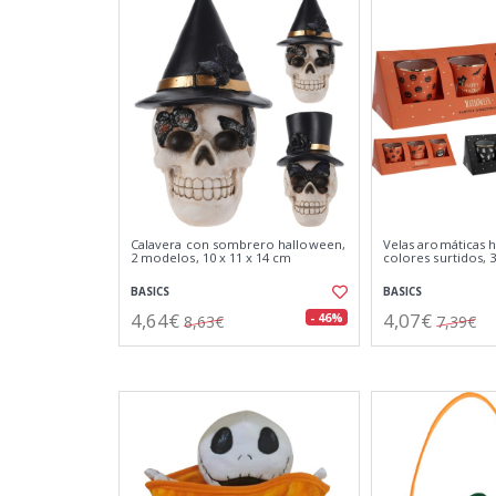
Calavera con sombrero halloween,
Velas aromáticas 
2 modelos, 10 x 11 x 14 cm
colores surtidos, 
BASICS
BASICS
4,64€
4,07€
- 46%
8,63€
7,39€