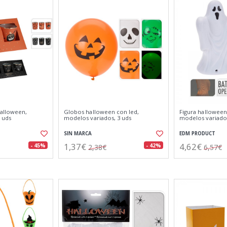
halloween,
Globos halloween con led,
Figura halloween
3 uds
modelos variados, 3 uds
modelos variado
SIN MARCA
EDM PRODUCT
1,37€
4,62€
- 45%
- 42%
2,38€
6,57€