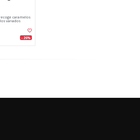
 recoge caramelos
os variados
- 26%