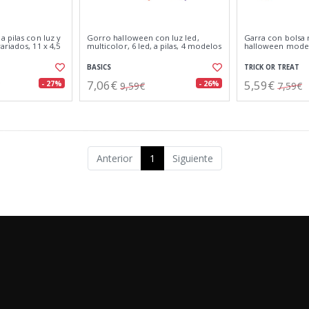
 pilas con luz y
Gorro halloween con luz led,
Garra con bolsa
riados, 11 x 4,5
multicolor, 6 led, a pilas, 4 modelos
halloween model
BASICS
TRICK OR TREAT
7,06€
5,59€
- 27%
- 26%
9,59€
7,59€
Anterior
1
Siguiente