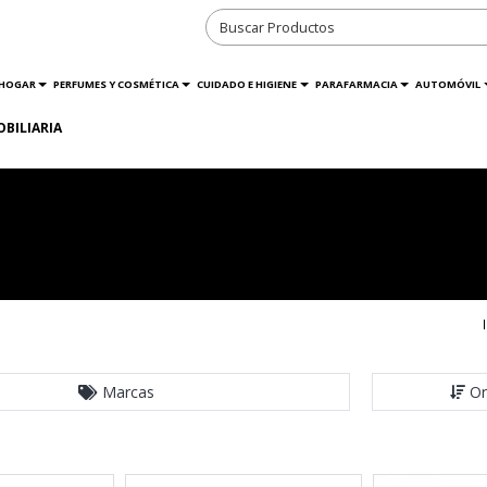
HOGAR
PERFUMES Y COSMÉTICA
CUIDADO E HIGIENE
PARAFARMACIA
AUTOMÓVIL
OBILIARIA
Marcas
Or