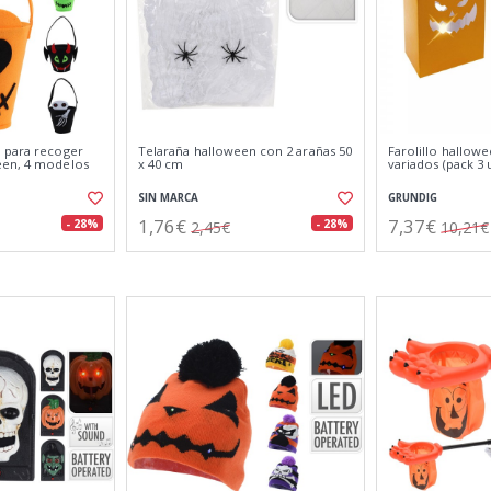
 para recoger
Telaraña halloween con 2 arañas 50
Farolillo hallow
een, 4 modelos
x 40 cm
variados (pack 3 
SIN MARCA
GRUNDIG
1,76€
7,37€
- 28%
- 28%
2,45€
10,21€