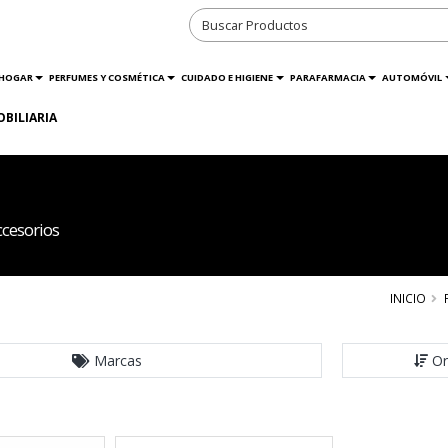
HOGAR
PERFUMES Y COSMÉTICA
CUIDADO E HIGIENE
PARAFARMACIA
AUTOMÓVIL
OBILIARIA
ccesorios
INICIO
Marcas
Or