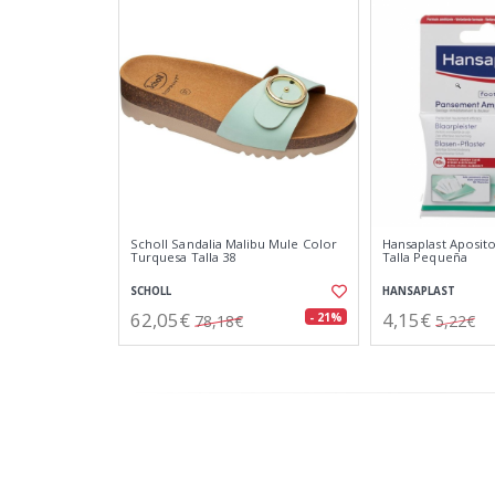
Scholl Sandalia Malibu Mule Color
Hansaplast Aposit
Turquesa Talla 38
Talla Pequeña
SCHOLL
HANSAPLAST
62,05€
4,15€
- 21%
78,18€
5,22€