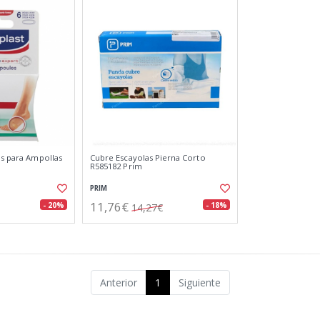
os para Ampollas
Cubre Escayolas Pierna Corto
R585182 Prim
PRIM
11,76€
- 20%
- 18%
14,27€
Anterior
1
Siguiente