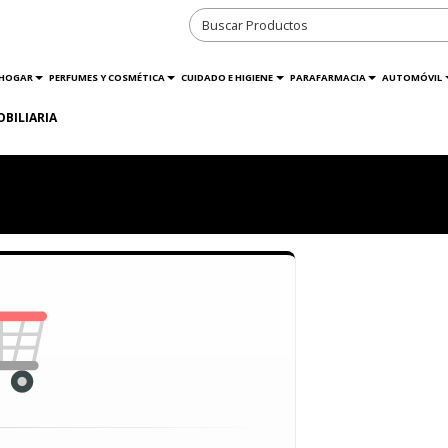
HOGAR
PERFUMES Y COSMÉTICA
CUIDADO E HIGIENE
PARAFARMACIA
AUTOMÓVIL
OBILIARIA