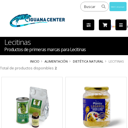
Powered
by
Tra
Lecitinas
Productos de primeras marcas para Lecitinas
INICIO
ALIMENTACIÓN
DIETÉTICA NATURAL
LECITINAS
Total de productos disponibles
2