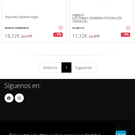
Legepol
Sojicina (lecitina soja)
(LECITINA+GERMEN+POLEN+LEV.
CERVEZA)
MAESE HERBARIO
PLANTIS
18,32€
11,32€
- 9%
- 9%
20,15€
12,45€
Anterior
1
Siguiente
Síguenos en: