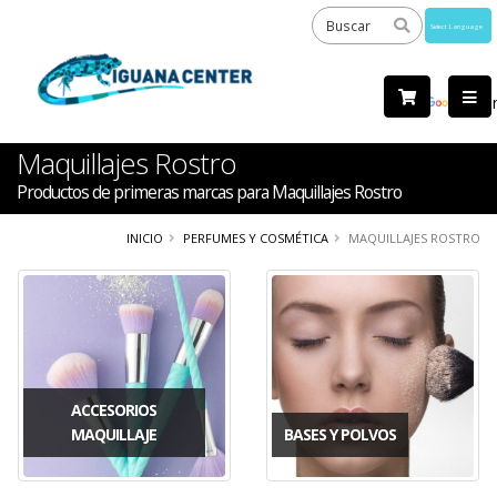
Powered
by
Tra
Maquillajes Rostro
Productos de primeras marcas para Maquillajes Rostro
INICIO
PERFUMES Y COSMÉTICA
MAQUILLAJES ROSTRO
ACCESORIOS
MAQUILLAJE
BASES Y POLVOS